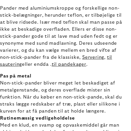
Pander med aluminiumskroppe og forskellige non-
stick-belægninger, herunder teflon, er tilbøjelige til
at blive ridsede. Især med teflon skal man passe på
ikke at beskadige overfladen. Ellers er disse non-
stick-pander gode til at lave mad uden fedt og er
synonyme med sund madlavning. Deres udseende
varierer, og du kan vælge mellem en bred vifte af
non-stick-pander fra de klassiske,
Servering
,
til
sautering
eller endda
.
til pandekager
.
Pas på metal
Non-stick-pander bliver meget let beskadiget af
metalgenstande, og deres overflade mister sin
funktion. Når du køber en non-stick-pande, skal du
straks lægge redskaber af træ, plast eller silikone i
kurven for at få panden til at holde længere.
Rutinemæssig vedligeholdelse
Med en klud, en svamp og opvaskemiddel går man