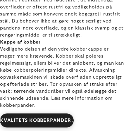
komme i kontakt med fødevarer, de indvendige
overflader er oftest rustfri og vedligeholdes på
samme måde som konventionelt kogegrej i rustfrit
stål. Du behøver ikke at gøre noget særligt ved
pandens indre overflade, og en klassisk svamp og et
rengøringsmiddel er tilstrækkeligt.
Kappe af kobber
Vedligeholdelsen af den ydre kobberkappe er
meget mere krævende. Kobber skal poleres
regelmæssigt, ellers bliver det anløbent, og man kan
købe kobberpoleringsmidler direkte. Afvaskning i
opvaskemaskinen vil skade overfladen uopretteligt
og efterlade striber. Tør opvasken af straks efter
vask; tørrende vanddråber vil også ødelægge det
skinnende udseende. Læs
mere information om
kobberpander
.
KVALITETS KOBBERPANDER .