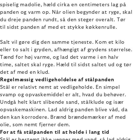
spiselig madolie, hæld cirka en centimeters lag på
panden og varm op. Når olien begynder at ryge, skal
du dreje panden rundt, så den steger overalt. Tør
til sidst panden af med et stykke køkkenrulle.
Salt vil gøre dig den samme tjeneste. Kom et kilo
eller to salt i gryden, afhængigt af grydens størrelse.
Tænd for høj varme, og lad det varme i en halv
time, saltet skal ryge. Hæld til sidst saltet ud og tør
det af med en klud.
Regelmæssig vedligeholdelse af stålpanden
Stål er relativt nemt at vedligeholde. En simpel
svamp og opvaskemiddel er alt, hvad du behøver.
Undgå helt klart slibende sand, stålklude og især
opvaskemaskinen. Lad aldrig panden blive våd, da
den kan korrodere. Brænd brændemærker af med
olie, som nemt fjerner dem.
For at få stålpanden til at holde i lang tid
Stål er bestemt ikke venner med vand, så lad aldrig