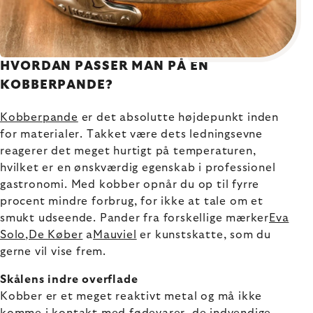
HVORDAN PASSER MAN PÅ EN
KOBBERPANDE?
Kobberpande
er det absolutte højdepunkt inden
for materialer. Takket være dets ledningsevne
reagerer det meget hurtigt på temperaturen,
hvilket er en ønskværdig egenskab i professionel
gastronomi. Med kobber opnår du op til fyrre
procent mindre forbrug, for ikke at tale om et
smukt udseende. Pander fra forskellige mærker
Eva
Solo
,
De Køber
a
Mauviel
er kunstskatte, som du
gerne vil vise frem.
Skålens indre overflade
Kobber er et meget reaktivt metal og må ikke