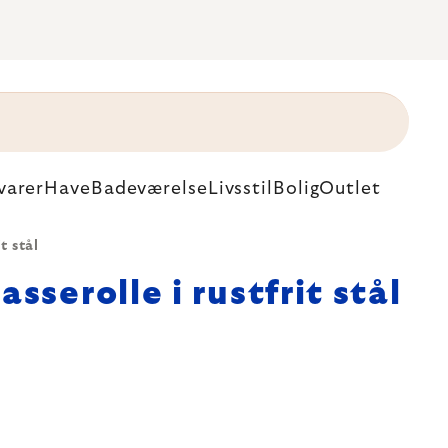
varer
Have
Badeværelse
Livsstil
Bolig
Outlet
t stål
asserolle i rustfrit stål