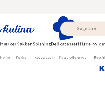
Skip
to
content
Mærker
Køkken
Spisning
Delikatesser
Hårde hvide
Home
Køkken
Kogegryder
Kasserolle gryder
Rustfri
K