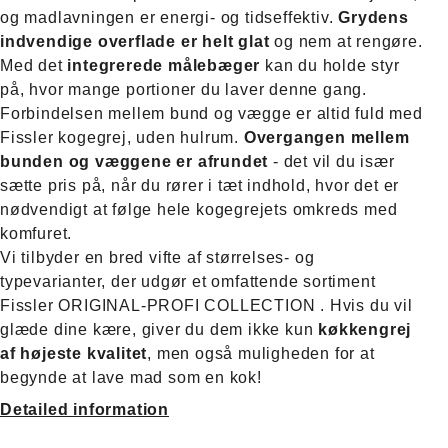
og madlavningen er energi- og tidseffektiv.
Grydens
indvendige overflade er helt glat
og nem at rengøre.
Med det
integrerede målebæger
kan du holde styr
på, hvor mange portioner du laver denne gang.
Forbindelsen mellem bund og vægge er altid fuld med
Fissler kogegrej, uden hulrum.
Overgangen mellem
bunden og væggene er afrundet
- det vil du især
sætte pris på, når du rører i tæt indhold, hvor det er
nødvendigt at følge hele kogegrejets omkreds med
komfuret.
Vi tilbyder en bred vifte af størrelses- og
typevarianter, der udgør et omfattende sortiment
Fissler ORIGINAL-PROFI COLLECTION . Hvis du vil
glæde dine kære, giver du dem ikke kun
køkkengrej
af højeste kvalitet
, men også muligheden for at
begynde at lave mad som en kok!
Detailed information