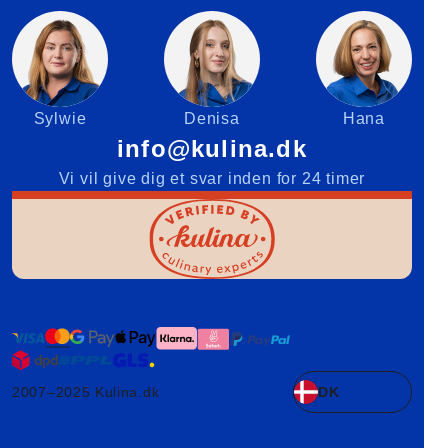
Sylwie
Denisa
Hana
info@kulina.dk
Vi vil give dig et svar inden for 24 timer
2007–2025 Kulina.dk
DK