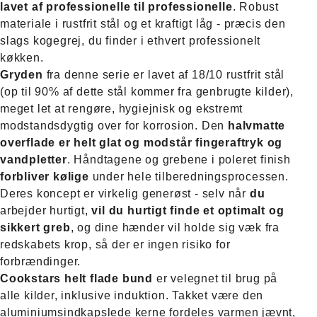
lavet af professionelle til professionelle
. Robust
materiale i rustfrit stål og et kraftigt låg - præcis den
slags kogegrej, du finder i ethvert professionelt
køkken.
Gryden
fra denne serie er lavet af 18/10 rustfrit stål
(op til 90% af dette stål kommer fra genbrugte kilder),
meget let at rengøre, hygiejnisk og ekstremt
modstandsdygtig over for korrosion. Den
halvmatte
overflade er helt glat og modstår fingeraftryk og
vandpletter
. Håndtagene og grebene i poleret finish
forbliver kølige
under hele tilberedningsprocessen.
Deres koncept er virkelig generøst - selv når
du
arbejder hurtigt,
vil du hurtigt finde et optimalt og
sikkert greb
, og dine hænder vil holde sig væk fra
redskabets krop, så der er ingen risiko for
forbrændinger.
Cookstars helt flade bund
er velegnet til brug på
alle kilder, inklusive induktion. Takket være den
aluminiumsindkapslede kerne fordeles varmen jævnt,