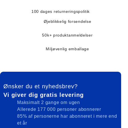
100 dages returneringspolitik
Øjeblikkelig forsendelse
50k+ produktanmeldelser
Miljøvenlig emballage
FOOTER
Ønsker du et nyhedsbrev?
Vi giver dig gratis levering
Maksimalt 2 gange om ugen
Allerede 177 000 personer abonnerer
85% af personerne har abonneret i mere end
et år