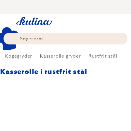
Skip
to
content
Kogegryder
Kasserolle gryder
Rustfrit stål
Kasserolle i rustfrit stål