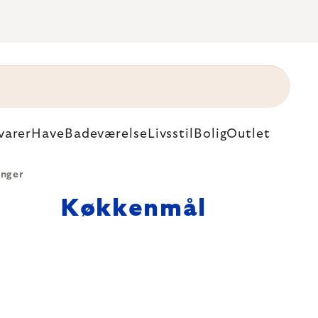
varer
Have
Badeværelse
Livsstil
Bolig
Outlet
inger
Køkkenmål