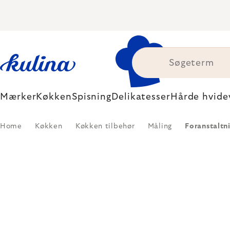
Skip
to
content
Mærker
Køkken
Spisning
Delikatesser
Hårde hvide
Home
Køkken
Køkken tilbehør
Måling
Foranstaltn