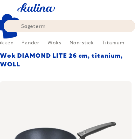
Skip
to
content
økken
Pander
Woks
Non-stick
Titanium
Wok DIAMOND LITE 26 cm, titanium,
WOLL