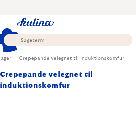
Skip
to
content
ager
Crepepande velegnet til induktionskomfur
Crepepande velegnet til
induktionskomfur