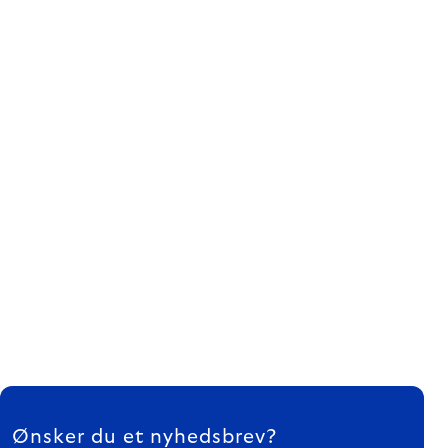
FOOTER
Ønsker du et nyhedsbrev?