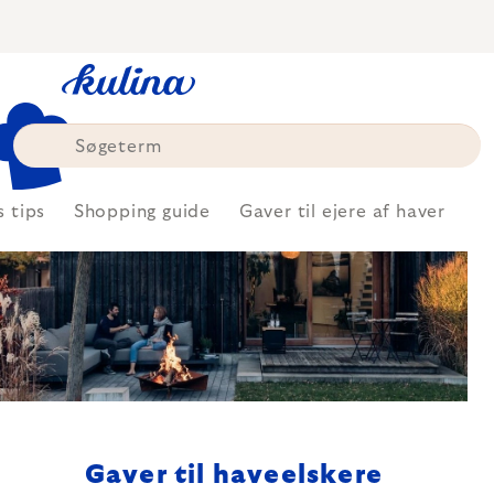
Skip
to
content
s tips
Shopping guide
Gaver til ejere af haver
Gaver til haveelskere