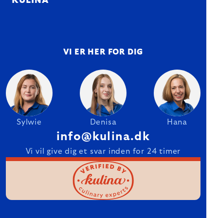
KULINA
VI ER HER FOR DIG
Sylwie
Denisa
Hana
info@kulina.dk
Vi vil give dig et svar inden for 24 timer