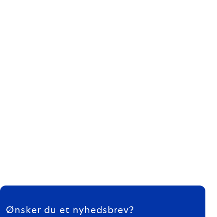
FOOTER
Ønsker du et nyhedsbrev?