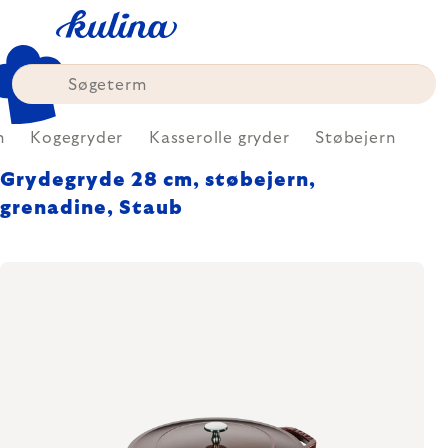
Skip
to
content
n
Kogegryder
Kasserolle gryder
Støbejern
Grydegryde 28 cm, støbejern,
grenadine, Staub