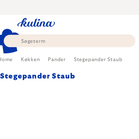
Skip
to
content
Home
Køkken
Pander
Stegepander Staub
Stegepander Staub